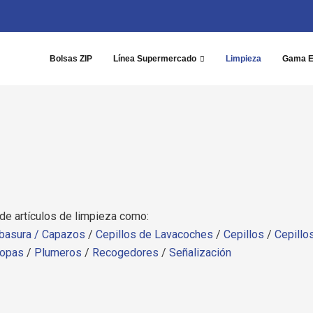
Bolsas ZIP
Línea Supermercado
Limpieza
Gama 
de artículos de limpieza como:
basura /
Capazos
/
Cepillos de Lavacoches
/
Cepillos
/
Cepillo
opas
/
Plumeros
/
Recogedores
/
Señalización