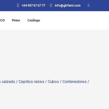
+34 957 67 67 77
info@gbfami.com
ECO
Pintor
Catálogo
s calzado
/
Cepillos raíces
/
Cubos
/
Contenedores
/