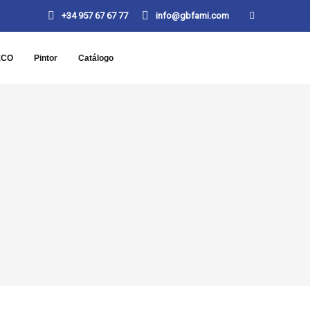
+34 957 67 67 77
info@gbfami.com
ECO
Pintor
Catálogo