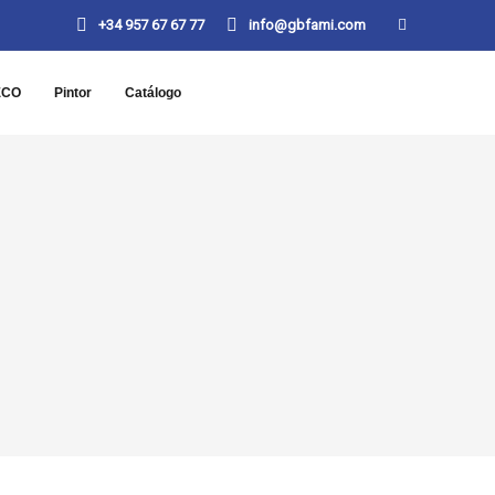
+34 957 67 67 77
info@gbfami.com
ECO
Pintor
Catálogo