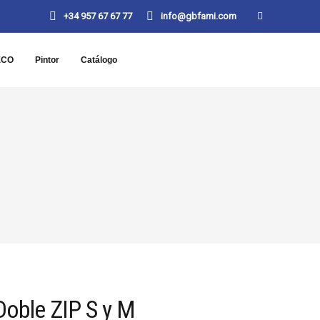
+34 957 67 67 77
info@gbfami.com
ECO
Pintor
Catálogo
Doble ZIP S y M