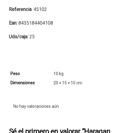
Referencia
: 45102
Ean:
8435184404108
Uds/caja:
25
Peso
10 kg
Dimensiones
20 × 15 × 10 cm
No hay valoraciones aún.
Sé el primero en valorar “Haragan