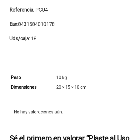
Referencia
: PCU4
Ean:
8431584010178
Uds/caja:
18
Peso
10 kg
Dimensiones
20 × 15 × 10 cm
No hay valoraciones aún.
Sé el primero en valorar “Plaste al Uso