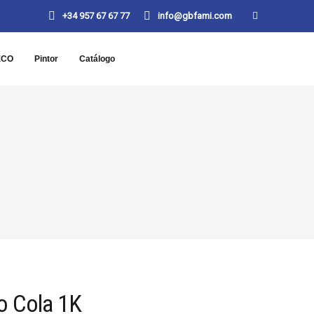
+34 957 67 67 77
info@gbfami.com
ECO
Pintor
Catálogo
 Cola 1K