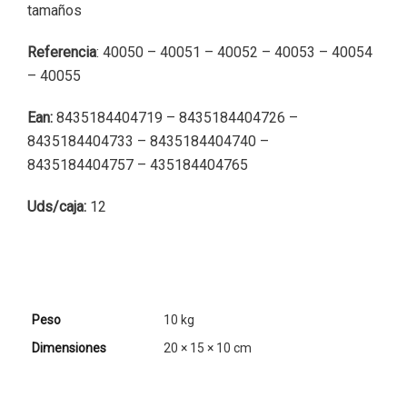
tamaños
Referencia
: 40050 – 40051 – 40052 – 40053 – 40054
– 40055
Ean:
8435184404719 – 8435184404726 –
8435184404733 – 8435184404740 –
8435184404757 – 435184404765
Uds/caja:
12
Peso
10 kg
Dimensiones
20 × 15 × 10 cm