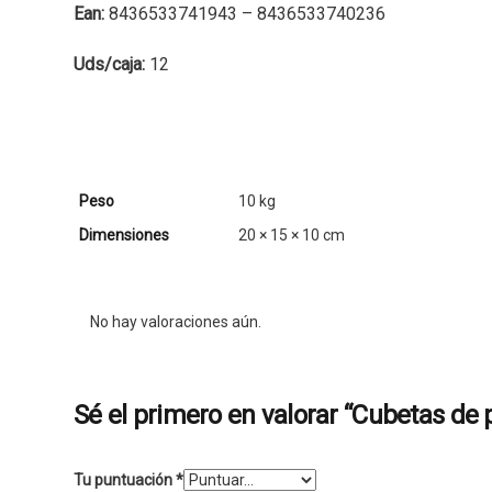
Ean:
8436533741943 – 8436533740236
Uds/caja:
12
Peso
10 kg
Dimensiones
20 × 15 × 10 cm
No hay valoraciones aún.
Sé el primero en valorar “Cubetas de pi
Tu puntuación
*