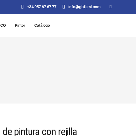
+34 957 67 67 77
info@gbfami.com
ECO
Pintor
Catálogo
de pintura con rejilla