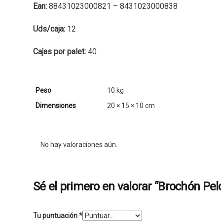
Ean:
88431023000821 – 8431023000838
Uds/caja:
12
Cajas por palet:
40
Peso
10 kg
Dimensiones
20 × 15 × 10 cm
No hay valoraciones aún.
Sé el primero en valorar “Brochón Pel
Tu puntuación
*