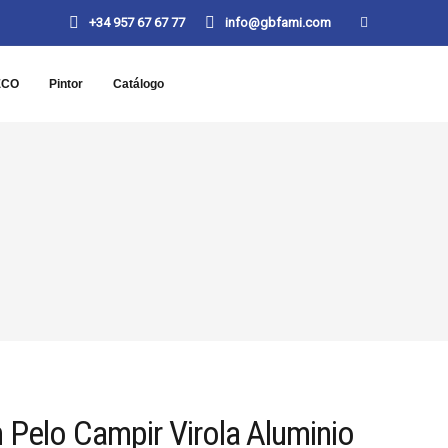
+34 957 67 67 77
info@gbfami.com
ECO
Pintor
Catálogo
 Pelo Campir Virola Aluminio