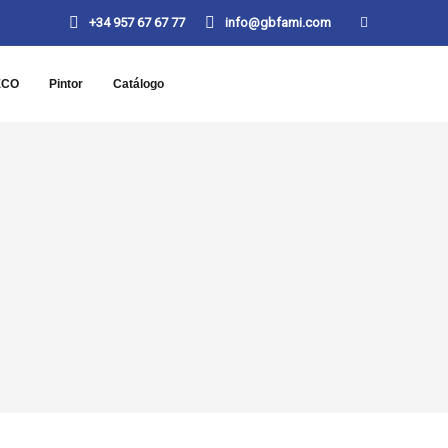
+34 957 67 67 77
info@gbfami.com
ECO
Pintor
Catálogo