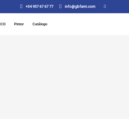
+34 957 67 67 77
info@gbfami.com
ECO
Pintor
Catálogo