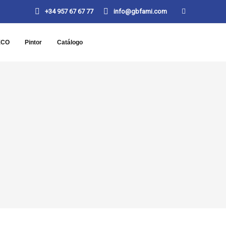
+34 957 67 67 77
info@gbfami.com
ECO
Pintor
Catálogo